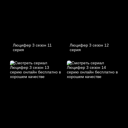
Люцифер 3 cезон 11
Люцифер 3 cезон 12
cерия
cерия