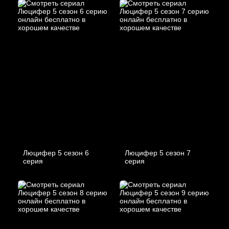
Люцифер 5 cезон 6
Люцифер 5 cезон 7
cерия
cерия