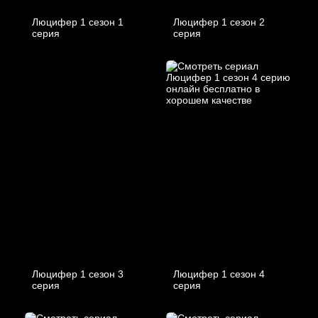
Люцифер 1 cезон 1
Люцифер 1 cезон 2
cерия
cерия
Люцифер 1 cезон 3
Люцифер 1 cезон 4
cерия
cерия