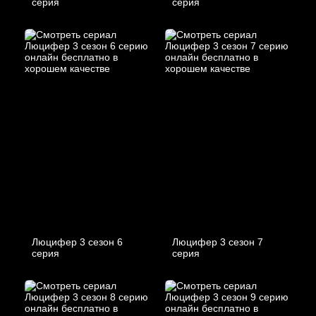
cерия
cерия
Люцифер 3 cезон 6
Люцифер 3 cезон 7
cерия
cерия