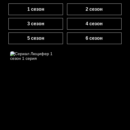
1 сезон
2 сезон
3 сезон
4 сезон
5 сезон
6 сезон