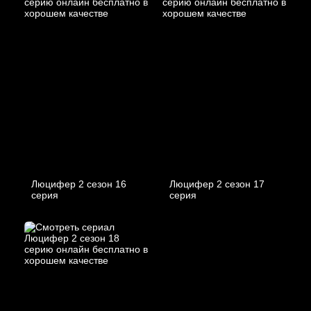
Люцифер 2 cезон 16
Люцифер 2 cезон 17
cерия
cерия