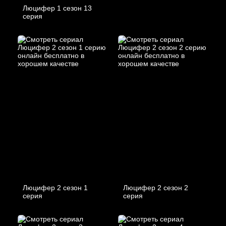
Люцифер 1 cезон 13
cерия
Люцифер 2 cезон 1
Люцифер 2 cезон 2
cерия
cерия