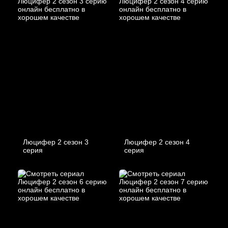
Люцифер 2 cезон 3
Люцифер 2 cезон 4
cерия
cерия