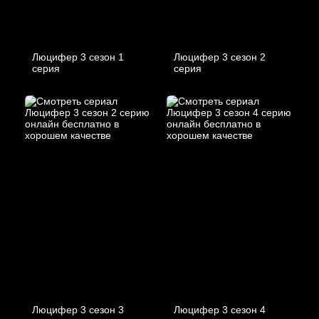
Люцифер 3 cезон 1
Люцифер 3 cезон 2
cерия
cерия
Люцифер 3 cезон 3
Люцифер 3 cезон 4