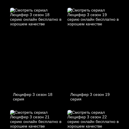
Люцифер 3 cезон 18
Люцифер 3 cезон 19
cерия
cерия