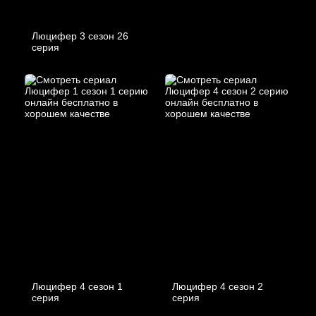
Люцифер 3 cезон 26
cерия
Люцифер 4 cезон 1
Люцифер 4 cезон 2
cерия
cерия