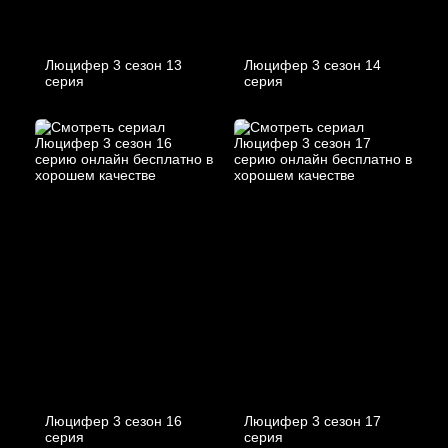
Люцифер 3 cезон 13
Люцифер 3 cезон 14
cерия
cерия
Люцифер 3 cезон 16
Люцифер 3 cезон 17
cерия
cерия