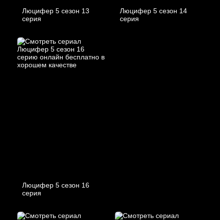
Люцифер 5 cезон 13
Люцифер 5 cезон 14
cерия
cерия
Люцифер 5 cезон 16
cерия