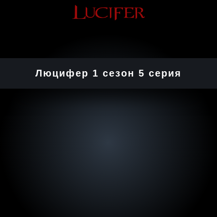
Люцифер 1 cезон 5 cерия