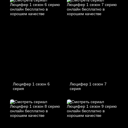
Люцифер 1 cезон 6
Люцифер 1 cезон 7
cерия
cерия