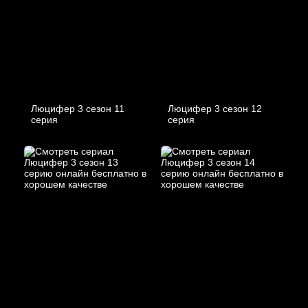
Люцифер 3 cезон 11
Люцифер 3 cезон 12
cерия
cерия