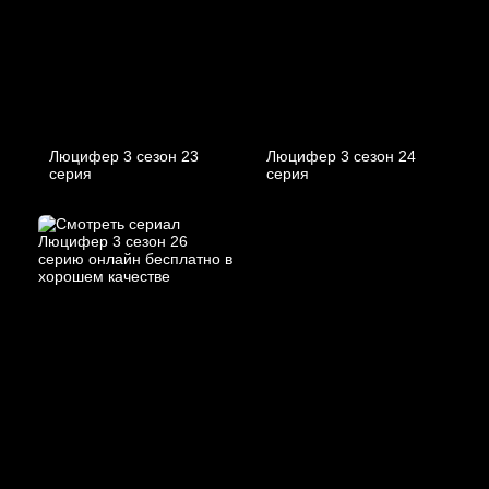
Люцифер 3 cезон 23
Люцифер 3 cезон 24
cерия
cерия