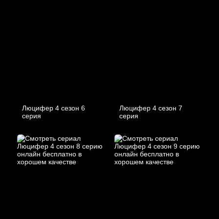
Люцифер 4 cезон 6
Люцифер 4 cезон 7
cерия
cерия