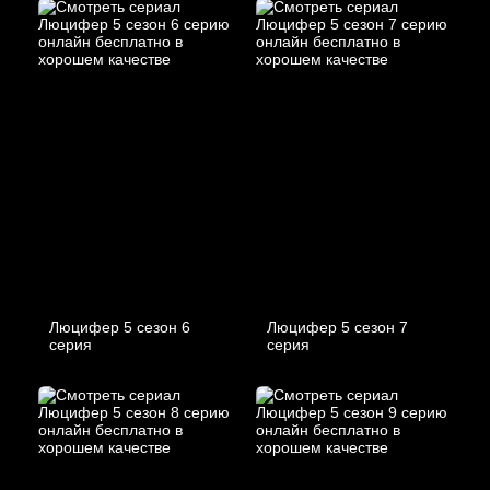
Люцифер 5 cезон 6
Люцифер 5 cезон 7
cерия
cерия