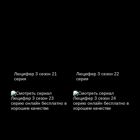
Люцифер 3 cезон 21
Люцифер 3 cезон 22
cерия
cерия