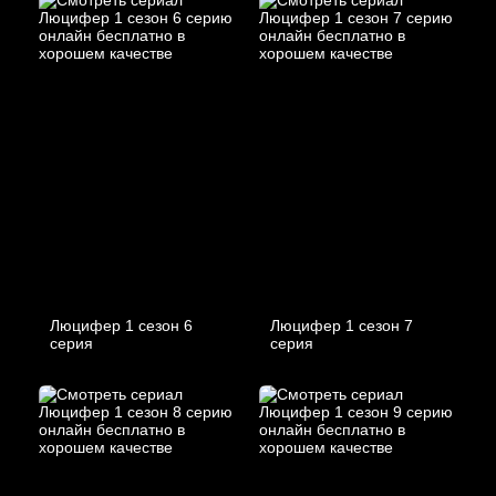
Люцифер 1 cезон 6
Люцифер 1 cезон 7
cерия
cерия