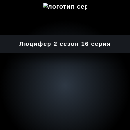
Люцифер 2 cезон 16 cерия