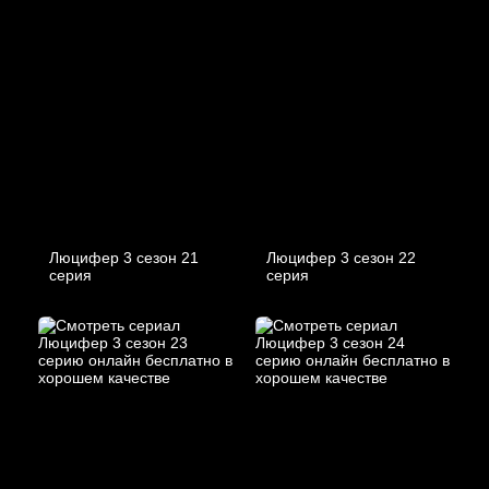
Люцифер 3 cезон 21
Люцифер 3 cезон 22
cерия
cерия