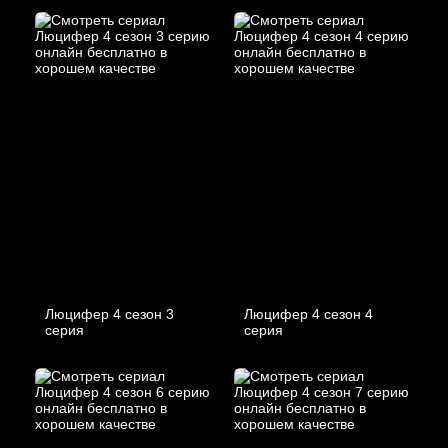
Люцифер 4 cезон 3
Люцифер 4 cезон 4
cерия
cерия