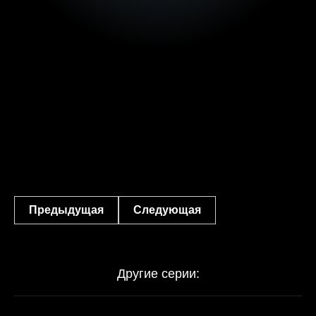
Предыдущая
Следующая
Другие серии: