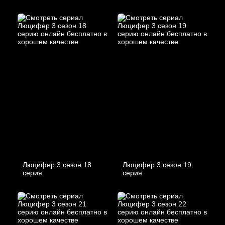
Люцифер 3 cезон 18
Люцифер 3 cезон 19
cерия
cерия