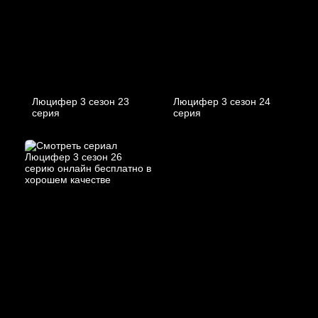
Люцифер 3 cезон 23
Люцифер 3 cезон 24
cерия
cерия