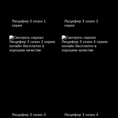
Люцифер 3 cезон 1
Люцифер 3 cезон 2
cерия
cерия
Люцифер 3 cезон 3
Люцифер 3 cезон 4