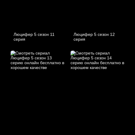
Люцифер 5 cезон 11
Люцифер 5 cезон 12
cерия
cерия