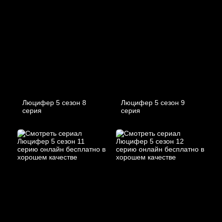
Люцифер 5 cезон 8
Люцифер 5 cезон 9
cерия
cерия