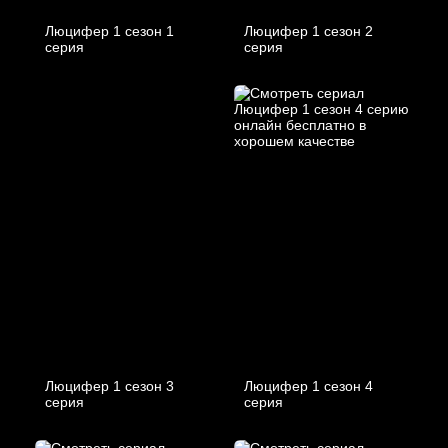
Люцифер 1 cезон 1
Люцифер 1 cезон 2
cерия
cерия
Люцифер 1 cезон 3
Люцифер 1 cезон 4
cерия
cерия