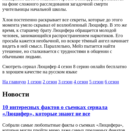
на фоне сложного расследования загадочной смерти
учительницы начальной школы.
Хлоя постепенно раскрывает все секреты, которые до этого
момента умело скрывал её возлюбленный Люцифер. В это же
время, к старшему брату Люцифера обращается молодой
человек, занимающийся распространением наркотиков. Его
просьба кажется необычной, но вскоре тёмный ангел начинает
видеть в ней смысл. Параллельно, Мейз пытается найти
утешение, но сталкивается с трудностями в общении с
обычными людьми.
Смотреть сериал Люцифер 4 сезон 8 серию онлайн бесплатно
в хорошем качестве на русском языке
На главную
1 сезон
2 сезон
3 сезон
4 сезон
5 сезон
6 сезон
Новости
10 интересных фактов о съемках сериала
«Люцифер», которые знают не все
Собрали самые любопытные факты о съемках «Люцифера»,
которые могли пройти мимо даже самых преданных фанатов