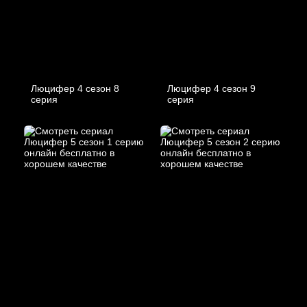
Люцифер 4 cезон 8
Люцифер 4 cезон 9
cерия
cерия