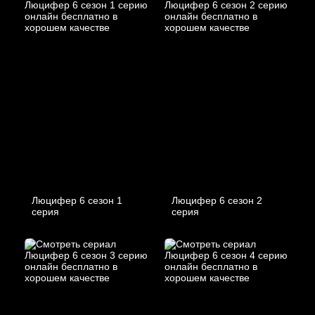
Люцифер 6 cезон 1
Люцифер 6 cезон 2
cерия
cерия