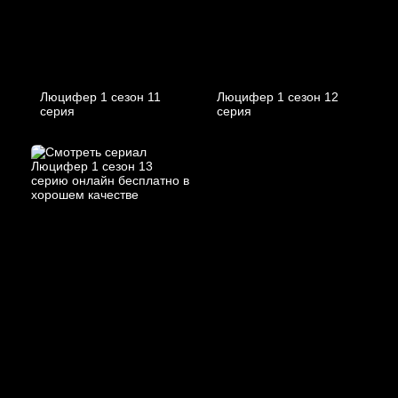
Люцифер 1 cезон 11
Люцифер 1 cезон 12
cерия
cерия