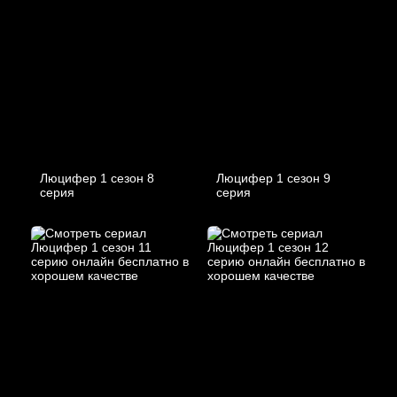
Люцифер 1 cезон 8
Люцифер 1 cезон 9
cерия
cерия