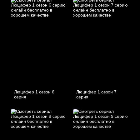
Люцифер 1 cезон 6
Люцифер 1 cезон 7
cерия
cерия