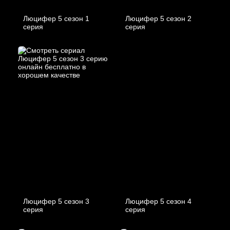
Люцифер 5 cезон 1
Люцифер 5 cезон 2
cерия
cерия
Люцифер 5 cезон 3
Люцифер 5 cезон 4
cерия
cерия