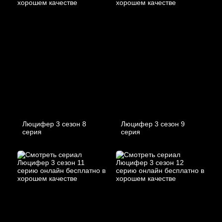
Люцифер 3 cезон 8
Люцифер 3 cезон 9
cерия
cерия