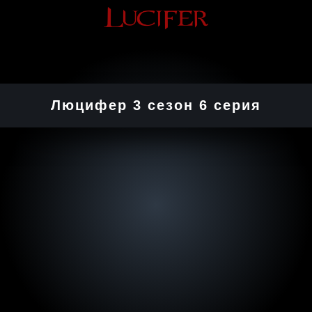
Люцифер 3 cезон 6 cерия