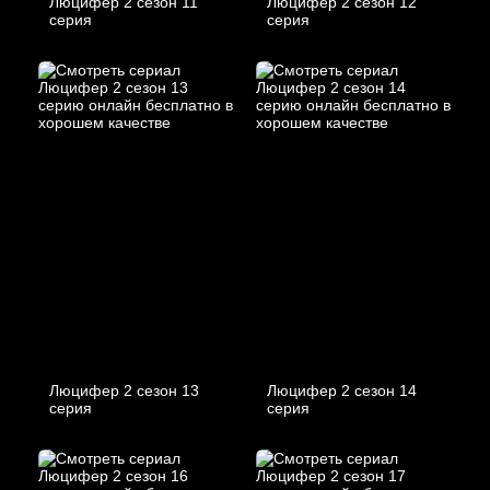
Люцифер 2 cезон 11
Люцифер 2 cезон 12
cерия
cерия
Люцифер 2 cезон 13
Люцифер 2 cезон 14
cерия
cерия