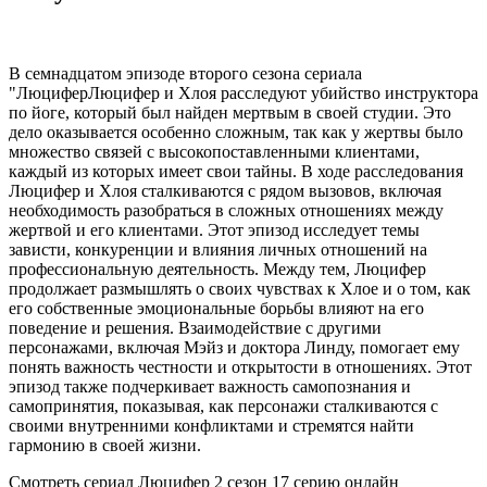
В семнадцатом эпизоде второго сезона сериала
"ЛюциферЛюцифер и Хлоя расследуют убийство инструктора
по йоге, который был найден мертвым в своей студии. Это
дело оказывается особенно сложным, так как у жертвы было
множество связей с высокопоставленными клиентами,
каждый из которых имеет свои тайны. В ходе расследования
Люцифер и Хлоя сталкиваются с рядом вызовов, включая
необходимость разобраться в сложных отношениях между
жертвой и его клиентами. Этот эпизод исследует темы
зависти, конкуренции и влияния личных отношений на
профессиональную деятельность. Между тем, Люцифер
продолжает размышлять о своих чувствах к Хлое и о том, как
его собственные эмоциональные борьбы влияют на его
поведение и решения. Взаимодействие с другими
персонажами, включая Мэйз и доктора Линду, помогает ему
понять важность честности и открытости в отношениях. Этот
эпизод также подчеркивает важность самопознания и
самопринятия, показывая, как персонажи сталкиваются с
своими внутренними конфликтами и стремятся найти
гармонию в своей жизни.
Смотреть сериал Люцифер 2 сезон 17 серию онлайн