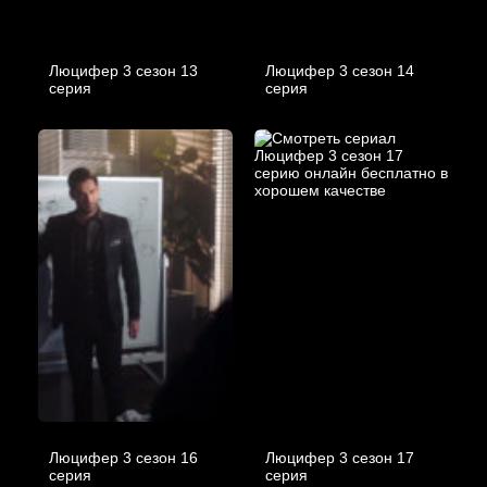
Люцифер 3 cезон 13
Люцифер 3 cезон 14
cерия
cерия
Люцифер 3 cезон 16
Люцифер 3 cезон 17
cерия
cерия