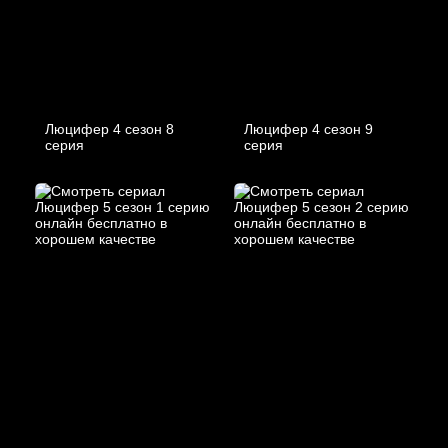
Люцифер 4 cезон 8
Люцифер 4 cезон 9
cерия
cерия