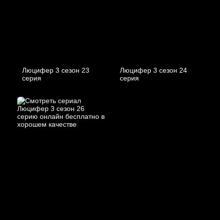
Люцифер 3 cезон 23
Люцифер 3 cезон 24
cерия
cерия