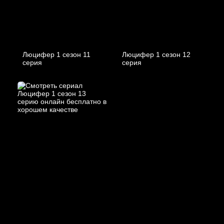
Люцифер 1 cезон 11
Люцифер 1 cезон 12
cерия
cерия