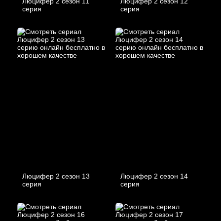
Люцифер 2 cезон 11
Люцифер 2 cезон 12
cерия
cерия
Люцифер 2 cезон 13
Люцифер 2 cезон 14
cерия
cерия