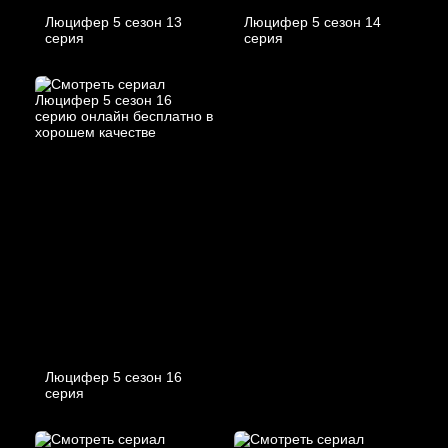
Люцифер 5 cезон 13
Люцифер 5 cезон 14
cерия
cерия
Люцифер 5 cезон 16
cерия