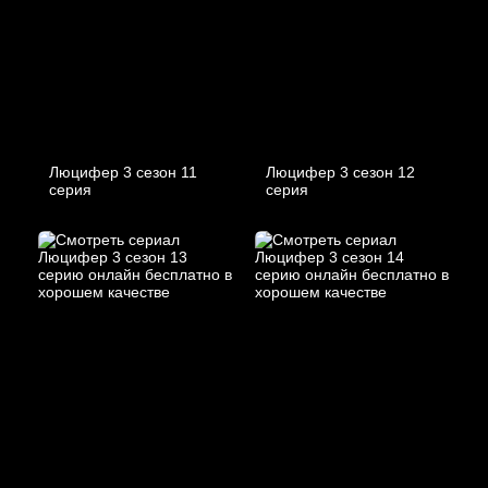
Люцифер 3 cезон 11
Люцифер 3 cезон 12
cерия
cерия