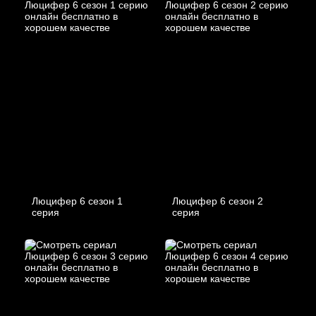
Люцифер 6 cезон 1
Люцифер 6 cезон 2
cерия
cерия