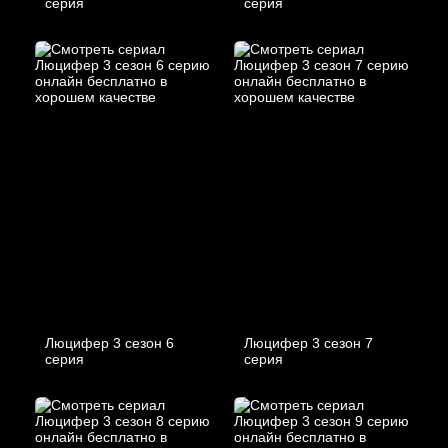
cерия
cерия
Люцифер 3 cезон 6
Люцифер 3 cезон 7
cерия
cерия