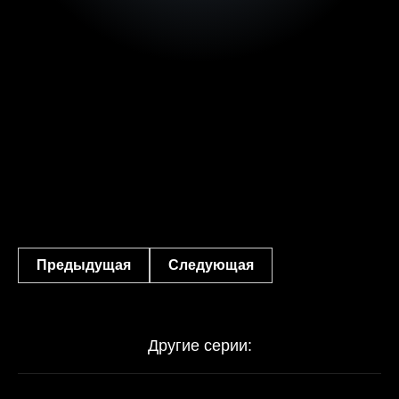
Предыдущая
Следующая
Другие серии: