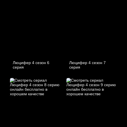
Люцифер 4 cезон 6
Люцифер 4 cезон 7
cерия
cерия