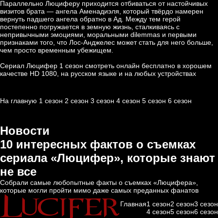
Параллельно Люциферу приходится отбиваться от настойчивых
визитов брата — ангела Аменадиэля, который твёрдо намерен
вернуть падшего ангела обратно в Ад. Между тем герой
постепенно погружается в земную жизнь, сталкиваясь с
непривычными эмоциями, моральными dilemmas и первыми
признаками того, что Лос-Анджелес может стать для него больше,
чем просто временным убежищем.
Сериал Люцифер 1 сезон смотреть онлайн бесплатно в хорошем
качестве HD 1080, на русском языке и на любых устройствах
На главную
1 сезон
2 сезон
3 сезон
4 сезон
5 сезон
6 сезон
Новости
10 интересных фактов о съемках
сериала «Люцифер», которые знают
не все
Собрали самые любопытные факты о съемках «Люцифера»,
которые могли пройти мимо даже самых преданных фанатов
Главная
1 сезон
2 сезон
3 сезон
4 сезон
5 сезон
6 сезон