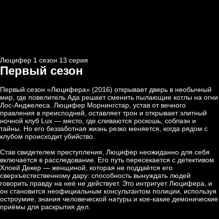
Люцифер 1 cезон 13 cерия
Первый сезон
Первый сезон «Люцифера» (2016) открывает дверь в необычный
мир, где повелитель Ада решает сменить пылающие котлы на огни
Лос-Анджелеса. Люцифер Морнингстар, устав от вечного
правления в преисподней, оставляет трон и открывает элитный
ночной клуб Lux — место, где сливаются роскошь, соблазн и
тайны. Но его беззаботная жизнь резко меняется, когда рядом с
клубом происходит убийство.
Став свидетелем преступления, Люцифер неожиданно для себя
включается в расследование. Его путь пересекается с детективом
Хлоей Декер — женщиной, которая не поддаётся его
сверхъестественному дару: способность вынуждать людей
говорить правду на неё не действует. Это интригует Люцифера, и
он становится неофициальным консультантом полиции, используя
остроумие, знания человеческой натуры и кое-какие демонические
приёмы для раскрытия дел.